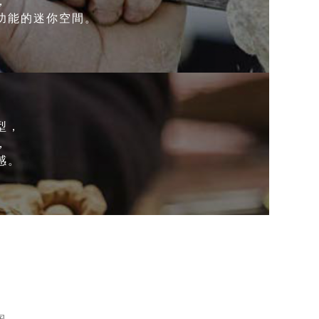
，
功能的迷你空間。
型，
，
感。
陶