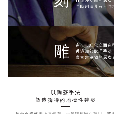
刻
打造外立面的層次
同時創造具有不同
雕
進一步細化立面造
透過細部處理手法
豐富建築物的層次
以陶藝手法
塑造獨特的地標性建築
配合火炭藝術社區氛圍，大師獨運匠心巧思，將