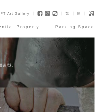
繁
簡
FT Art Gallery
ential Property
Parking Space
體造型。
，