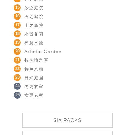
15
沙之庭院
16
石之庭院
17
土之庭院
18
水景花園
19
禪意水池
20
Artistic Garden
21
特色噴泉區
22
特色水牆
23
日式庭園
24
男更衣室
25
女更衣室
SIX PACKS