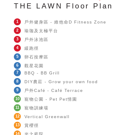
THE LAWN Floor Plan
1
戶外健身區 - 維他命D Fitness Zone
2
瑜珈及太極平台
3
戶外泳池區
4
緩跑徑
5
卵石按摩區
6
觀星花園
7
BBQ - BB Grill
8
DIY農莊 - Grow your own food
9
戶外Café - Café Terrace
10
寵物公園 - Pet Pet情園
11
寵物訓練場
12
Vertical Greenwall
13
賞櫻徑
14
光之庭院