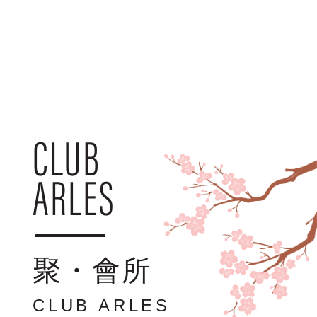
CLUB
ARLES
聚・會所
CLUB ARLES