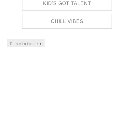
KID'S GOT TALENT
CHILL VIBES
Disclaimer
Scroll down for
more
PLACE WHERE THE SALE WILL TAKE PLACE: G/F, THE
ARLES, 1 AU PUI WAN STREET, FO TAN, NEW
TERRITORIES ENQUIRY: 2788 0333 |
ENQUIRY@CENTRALCON.HK
THE VIDEOS, STOCK PHOTOS, PHOTOS AND